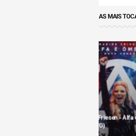
AS MAIS TO
Marine Friesen - Alfa e Ômega
(AO VIVO)
Midian Lim