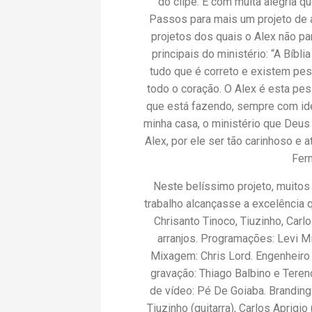
do clipe. É com muita alegria q
Passos para mais um projeto de 
projetos dos quais o Alex não pa
principais do ministério: “A Bíb
tudo que é correto e existem pe
todo o coração. O Alex é esta pes
que está fazendo, sempre com ide
minha casa, o ministério que Deu
Alex, por ele ser tão carinhoso e
Fern
Neste belíssimo projeto, muitos
trabalho alcançasse a excelência 
Chrisanto Tinoco, Tiuzinho, Carl
arranjos. Programações: Levi Mi
Mixagem: Chris Lord. Engenheiro 
gravação: Thiago Balbino e Terenc
de vídeo: Pé De Goiaba. Branding
Tiuzinho (guitarra), Carlos Aprigio 